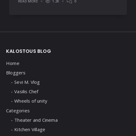
READ MORE
1.2K
0
Widgets
KALOSTOUS BLOG
Home
Bloggers
Sevi M. Vlog
Vasilis Chef
Wheels of unity
Categories
Theater and Cinema
Kitchen Village