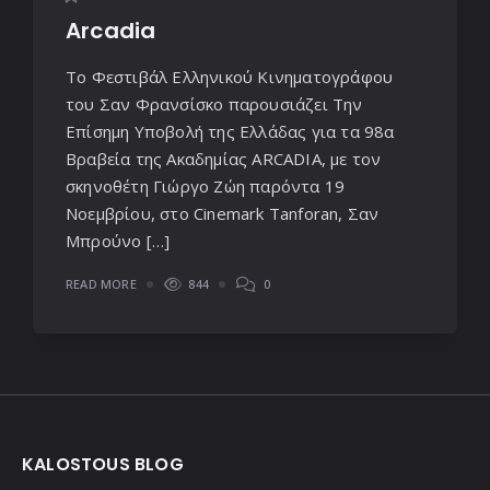
Arcadia
Το Φεστιβάλ Ελληνικού Κινηματογράφου
του Σαν Φρανσίσκο παρουσιάζει Την
Επίσημη Υποβολή της Ελλάδας για τα 98α
Βραβεία της Ακαδημίας ARCADIA, με τον
σκηνοθέτη Γιώργο Ζώη παρόντα 19
Νοεμβρίου, στο Cinemark Tanforan, Σαν
Μπρούνο […]
READ MORE
844
0
Widgets
KALOSTOUS BLOG